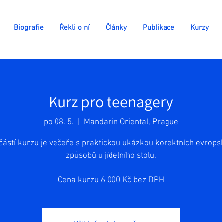
Biografie
Řekli o ní
Články
Publikace
Kurzy
Kurz pro teenagery
po 08. 5.
  |  
Mandarin Oriental, Prague
ástí kurzu je večeře s praktickou ukázkou korektních evrop
způsobů u jídelního stolu.
Cena kurzu 6 000 Kč bez DPH