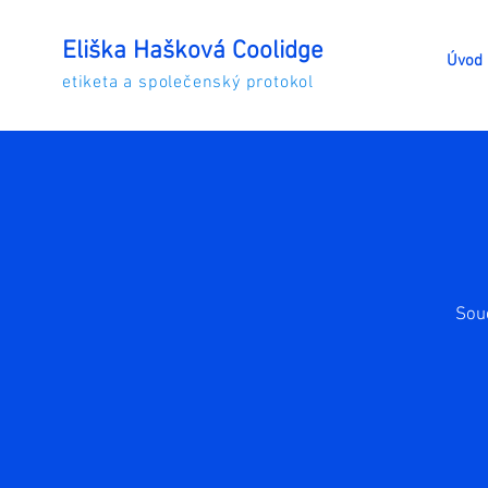
Eliška Hašková Coolidge
Úvod
etiketa a společenský protokol
Souč