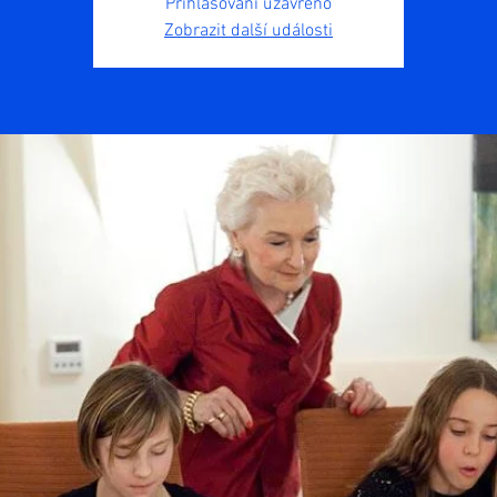
Přihlašování uzavřeno
Zobrazit další události