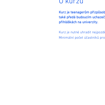
O kurzu
Kurz je teenagerům přizpůsob
také předá budoucím uchazečů
přihláškách na univerzity.
Kurz je nutné uhradit nejpozd
Minimální počet účastníků pro