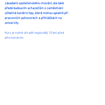
zásadami společenského chování, ale také 
předá budoucím uchazečům o zaměstnání 
užitečné kariérní tipy, které mohou uplatnit při 
pracovních pohovorech a přihláškách na 
univerzity.
Kurz je nutné uhradit nejpozdějí 10 dní před 
jeho konáním.
Minimální počet účastníků pro uskutečnění 
kurzu je 12.
Sdílet
Pařížská 12, 110 00 Praha 1 :: Email: