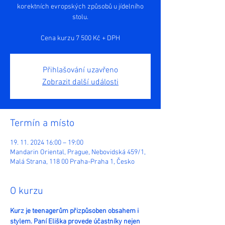
korektních evropských způsobů u jídelního
stolu.
Cena kurzu 7 500 Kč + DPH
Přihlašování uzavřeno
Zobrazit další události
Termín a místo
19. 11. 2024 16:00 – 19:00
Mandarin Oriental, Prague, Nebovidská 459/1,
Malá Strana, 118 00 Praha-Praha 1, Česko
O kurzu
Kurz je teenagerům přizpůsoben obsahem i 
stylem. Paní Eliška provede účastníky nejen 