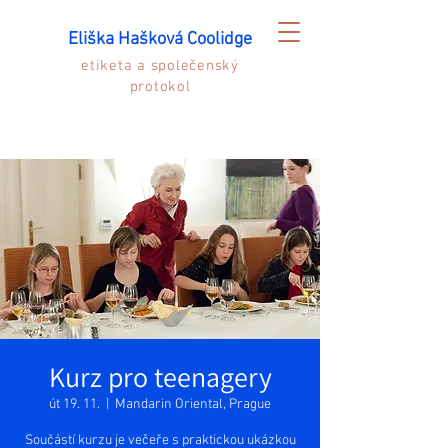
Eliška Hašková Coolidge
etiketa a společenský
protokol
Kurz pro teenagery
út 19. 11.
  |  
Mandarin Oriental, Prague
Součástí kurzu je večeře s praktickou ukázkou