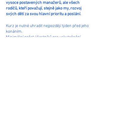
vysoce postavených manažerů, ale všech
rodičů, kteří považují, stejně jako my, rozvoj
svých dětí za svou hlavní prioritu a poslání.
Kurz je nutné uhradit nejpozdějí týden před jeho
konáním.
Minimální počet účastníků pro uskutečnění
kurzu je 12 osob.
Sdílet
Pařížská 12, 110 00 Praha 1 :: Email:
evadobiasova2@gmail.com
:: Telefon:
+420 733
217 228