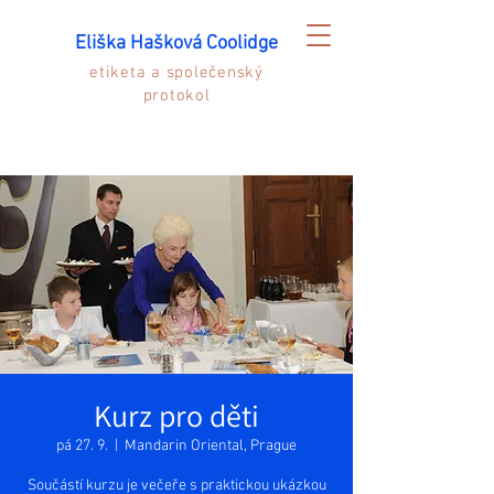
Eliška Hašková Coolidge
etiketa a společenský
protokol
Kurz pro děti
pá 27. 9.
  |  
Mandarin Oriental, Prague
Součástí kurzu je večeře s praktickou ukázkou