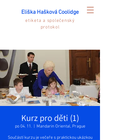
Eliška Hašková Coolidge
etiketa a společenský
protokol
Kurz pro děti (1)
po 04. 11.
  |  
Mandarin Oriental, Prague
Součástí kurzu je večeře s praktickou ukázkou