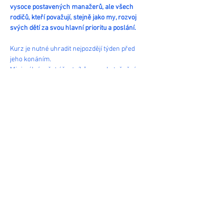
vysoce postavených manažerů, ale všech 
rodičů, kteří považují, stejně jako my, rozvoj 
svých dětí za svou hlavní prioritu a poslání.
Kurz je nutné uhradit nejpozdějí týden před 
jeho konáním.
Minimální počet účastníků pro uskutečnění 
kurzu je 12 osob.
Sdílet
Pařížská 12, 110 00 Praha 1 :: Email:
evadobiasova2@gmail.com
:: Telefon:
+420 733
217 228