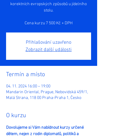
korektních evropských způsobů u jídelního
stolu.
Cena kurzu 7 500 Kč + DPH
Přihlašování uzavřeno
Zobrazit další události
Termín a místo
04. 11. 2024 16:00 – 19:00
Mandarin Oriental, Prague, Nebovidská 459/1,
Malá Strana, 118 00 Praha-Praha 1, Česko
O kurzu
Dovolujeme si Vám nabídnout kurzy určené 
dětem, nejen z rodin diplomatů, politiků a 